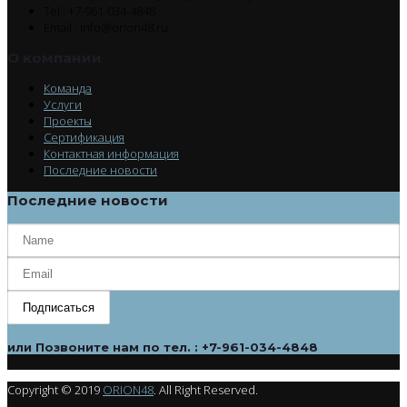
Tel : +7-961-034-4848
Email : info@orion48.ru
О компании
Команда
Услуги
Проекты
Сертификация
Контактная информация
Последние новости
Последние новости
Подписаться
или
Позвоните нам по тел. : +7-961-034-4848
Copyright © 2019
ORION48
. All Right Reserved.