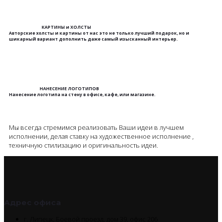
КАРТИНЫ и ХОЛСТЫ
Авторские холсты и картины от нас это не только лучший подарок, но и
шикарный вариант дополнить даже самый изысканный интерьер.
НАНЕСЕНИЕ ЛОГОТИПОВ
Нанесение логотипа на стену в офисе, кафе, или магазине.
Мы всегда стремимся реализовать Ваши идеи в лучшем
исполнении, делая ставку на художественное исполнение ,
техничную стилизацию и оригинальность идеи.
Адрес офиса
г. Липецк, Боевой проезд, дом 39, офис 206