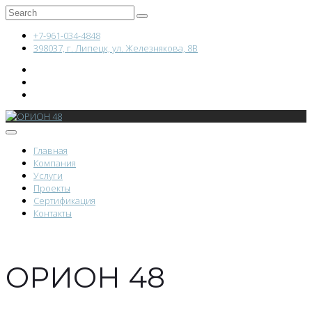
+7-961-034-4848
398037, г. Липецк, ул. Железнякова, 8В
Главная
Компания
Услуги
Проекты
Сертификация
Контакты
ОРИОН 48