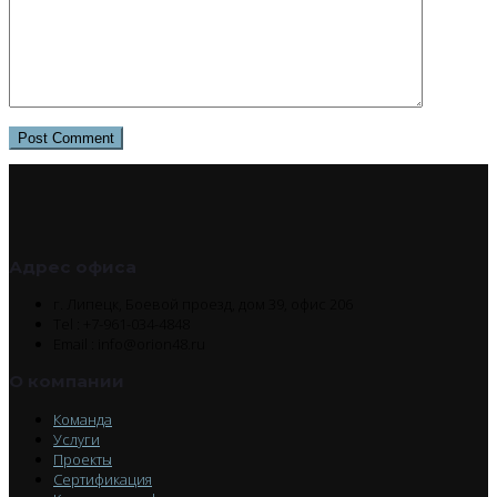
Адрес офиса
г. Липецк, Боевой проезд, дом 39, офис 206
Tel : +7-961-034-4848
Email : info@orion48.ru
О компании
Команда
Услуги
Проекты
Сертификация